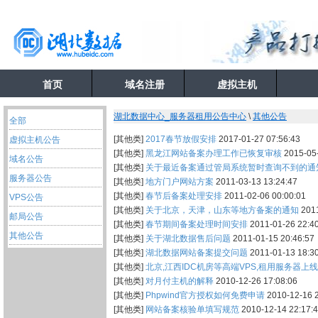
首页
域名注册
虚拟主机
湖北数据中心_服务器租用公告中心
\
其他公告
全部
[其他类]
2017春节放假安排
2017-01-27 07:56:43
虚拟主机公告
[其他类]
黑龙江网站备案办理工作已恢复审核
2015-05-
域名公告
[其他类]
关于最近备案通过管局系统暂时查询不到的通
服务器公告
[其他类]
地方门户网站方案
2011-03-13 13:24:47
[其他类]
春节后备案处理安排
2011-02-06 00:00:01
VPS公告
[其他类]
关于北京，天津，山东等地方备案的通知
2011
邮局公告
[其他类]
春节期间备案处理时间安排
2011-01-26 22:4
其他公告
[其他类]
关于湖北数据售后问题
2011-01-15 20:46:57
[其他类]
湖北数据网站备案提交问题
2011-01-13 18:3
[其他类]
北京,江西IDC机房等高端VPS,租用服务器上线
[其他类]
对月付主机的解释
2010-12-26 17:08:06
[其他类]
Phpwind官方授权如何免费申请
2010-12-16 2
[其他类]
网站备案核验单填写规范
2010-12-14 22:17: