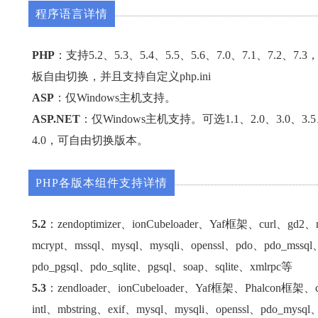
程序语言详情
PHP
：支持5.2、5.3、5.4、5.5、5.6、7.0、7.1、7.2、
板自由切换，并且支持自定义php.ini
ASP
：仅Windows主机支持。
ASP.NET
：仅Windows主机支持。可选1.1、2.0、3.0、3.5
4.0，可自由切换版本。
PHP各版本组件支持详情
5.2
：zendoptimizer、ionCubeloader、Yaf框架、curl、gd2、m
mcrypt、mssql、mysql、mysqli、openssl、pdo、pdo_mssql
pdo_pgsql、pdo_sqlite、pgsql、soap、sqlite、xmlrpc等
5.3
：zendloader、ionCubeloader、Yaf框架、Phalcon框架、cu
intl、mbstring、exif、mysql、mysqli、openssl、pdo_mysql