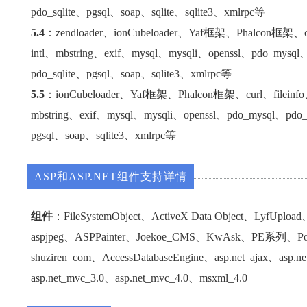
pdo_sqlite、pgsql、soap、sqlite、sqlite3、xmlrpc等
5.4
：zendloader、ionCubeloader、Yaf框架、Phalcon框架、cu
intl、mbstring、exif、mysql、mysqli、openssl、pdo_mysql
pdo_sqlite、pgsql、soap、sqlite3、xmlrpc等
5.5
：ionCubeloader、Yaf框架、Phalcon框架、curl、fileinf
mbstring、exif、mysql、mysqli、openssl、pdo_mysql、pdo_
pgsql、soap、sqlite3、xmlrpc等
ASP和ASP.NET组件支持详情
组件
：FileSystemObject、ActiveX Data Object、LyfUplo
aspjpeg、ASPPainter、Joekoe_CMS、KwAsk、PE系列、Po
shuziren_com、AccessDatabaseEngine、asp.net_ajax、asp.n
asp.net_mvc_3.0、asp.net_mvc_4.0、msxml_4.0