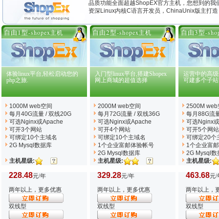
品质功能全面超越ShopEX官方主机，您想到的我
资深Linux内核C语言开发员，ChinaUnix版主
自由1型
自由2型
自由3型
-shopex主机
-shopex主机
-sh
体验linux平台,轻松启动您的
入门型linux平台,搭建Shopex
运营中的高级s
php之旅.
网上商城的超值选择
可建多个子站
1000M web空间
2000M web空间
2500M we
每月40G流量 / 双线20G
每月72G流量 / 双线36G
每月88G流量
可选Nginx
或Apache
可选Nginx
或Apache
可选Nginx
或
可开3个网站
可开4个网站
可开5个网站
可绑定10个主域名
可绑定10个主域名
可绑定20个
2G Mysql数据库
1个企业富邮体验帐号
1个企业富
2G Mysql数据库
2G Mysql
主机星级:
主机星级:
主机星级:
228.48
329.28
463.68
元/年
元/年
元/
两年以上，更多优惠
两年以上，更多优惠
两年以上，
双线型
双线型
双线型