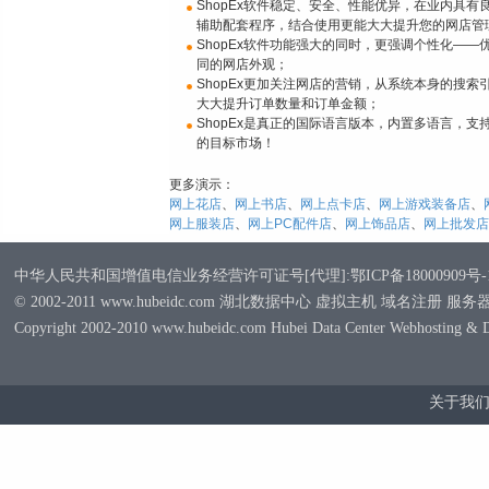
ShopEx软件稳定、安全、性能优异，在业内具
辅助配套程序，结合使用更能大大提升您的网店管
ShopEx软件功能强大的同时，更强调个性化—
同的网店外观；
ShopEx更加关注网店的营销，从系统本身的搜
大大提升订单数量和订单金额；
ShopEx是真正的国际语言版本，内置多语言，
的目标市场！
更多演示：
网上花店
、
网上书店
、
网上点卡店
、
网上游戏装备店
、
网上服装店
、
网上PC配件店
、
网上饰品店
、
网上批发店
中华人民共和国增值电信业务经营许可证号[代理]:鄂ICP备18000909号-
© 2002-2011 www.hubeidc.com 湖北数据中心 虚拟主机 域名注册 服
Copyright 2002-2010 www.hubeidc.com Hubei Data Center Webhosting & 
关于我