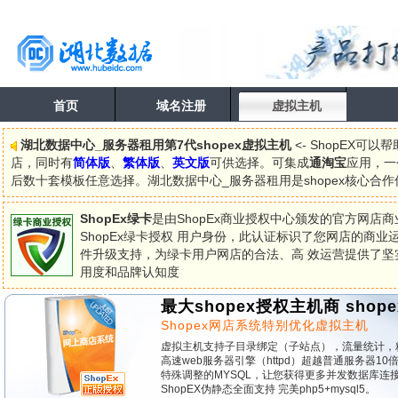
首页
域名注册
虚拟主机
湖北数据中心_服务器租用第7代shopex虚拟主机
<- ShopEX
店，同时有
简体版
、
繁体版
、
英文版
可供选择。可集成
通淘宝
应用，一
后数十套模板任意选择。湖北数据中心_服务器租用是shopex核心合作伙
ShopEx绿卡
是由ShopEx商业授权中心颁发的官方网店
ShopEx绿卡授权 用户身份，此认证标识了您网店的商业
件升级支持，为绿卡用户网店的合法、高 效运营提供了坚
用度和品牌认知度
最大shopex授权主机商 shope
Shopex网店系统特别优化虚拟主机
虚拟主机支持子目录绑定（子站点），流量统计，
高速web服务器引擎（httpd）超越普通服务器10
特殊调整的MYSQL，让您获得更多并发数据库连
ShopEX伪静态全面支持 完美php5+mysql5。