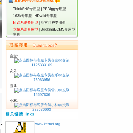
其他程序专用型虚拟主机
ThinkSNS专用型
|
PBDigg专用型
163k专用型
|
HDwiki专用型
团购系统专用型
|
地方门户专用型
竞拍系统专用型
|
BookingECMS专用型
主机
喜宝:
1125333109
友乐:
76963956
雪儿:
15697836
小林:
282636603
相关链接
links
www.kernel.org