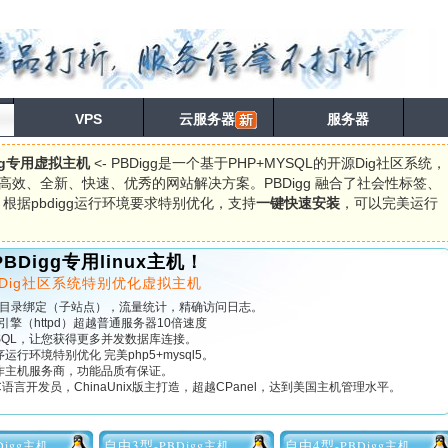
VPS
云服务器
服务器
gg专用虚拟主机
<- PBDigg是一个基于PHP+MYSQL的开源Dig社区系统，
效、全新、快速、优秀的网站解决方案。PBDigg 融合了社会性标签、
。根据pbdigg运行环境要求特别优化，支持
一键快速安装
，可以完美运行
BDigg专用linux主机！
开源Dig社区系统特别优化虚拟主机
目录绑定（子站点），流量统计，精确访问日志。
引擎（httpd）超越普通服务器10倍速度
SQL，让您获得更多并发数据库连接。
序运行环境特别优化 完美php5+mysql5。
方合作主机服务商，功能品质有保证。
核C语言开发员，ChinaUnix版主打造，超越CPanel，达到美国主机管理水平。
自由3型
自由4型
Digg主机
-PBDigg主机
-PBDigg主机