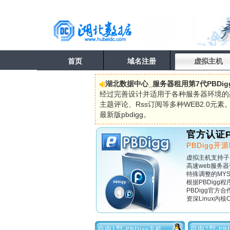
首页
域名注册
虚拟主机
湖北数据中心_服务器租用第7代PBDi
经过完善设计并适用于各种服务器环境的高
主题评论、Rss订阅等多种WEB2.0元素
最新版pbdigg。
官方认证P
PBDigg
虚拟主机支持子
高速web服务器
特殊调整的MY
根据PBDigg程
PBDigg官
资深Linux内
自由1型
自由2型
-PBDigg主机
-PB