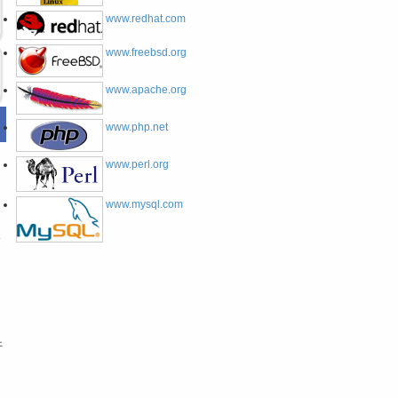
www.redhat.com
www.freebsd.org
www.apache.org
www.php.net
www.perl.org
www.mysql.com
展
开