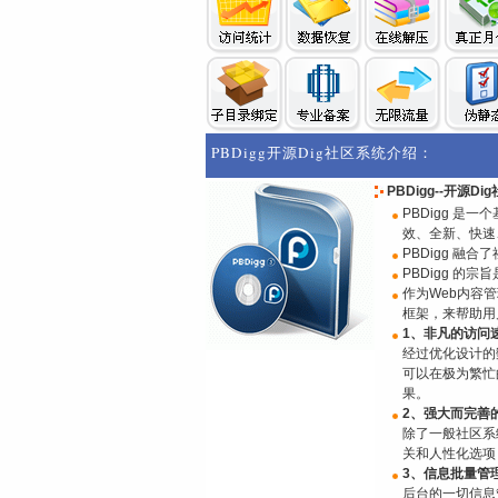
PBDigg开源Dig社区系统介绍：
PBDigg--开源Di
PBDigg 是
效、全新、快
PBDigg 融
PBDigg 的
作为Web内容
框架，来帮助用
1、非凡的访问
经过优化设计的
可以在极为繁忙
果。
2、强大而完善
除了一般社区系
关和人性化选项
3、信息批量管
后台的一切信息