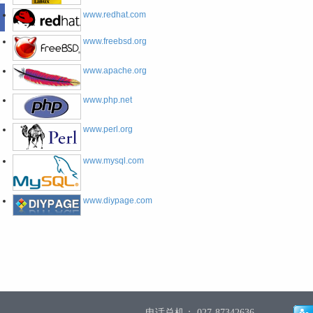
www.redhat.com
www.freebsd.org
www.apache.org
www.php.net
www.perl.org
www.mysql.com
www.diypage.com
电话总机： 027-87342636