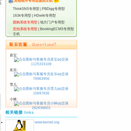
其他程序专用型虚拟主机
站
ThinkSNS专用型
|
PBDigg专用型
163k专用型
|
HDwiki专用型
团购系统专用型
|
地方门户专用型
竞拍系统专用型
|
BookingECMS专用型
主机
喜宝:
1125333109
友乐:
76963956
雪儿:
15697836
小林:
282636603
相关链接
links
www.kernel.org