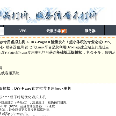
VPS
云服务器
服务器
age专用虚拟主机
<-
DiY-Page8.0 隆重发布！超小体积的专业论坛CMS
。
心_服务器租用 第七代Linux平台是您利用DiY-Page建立站点的最佳选
Y-Page论坛cms专用主机均可获赠
基础版正版授权
，机会不多，预购从
告费
定在线客服系统
授权，DiY-Page官方推荐专用linux主机
e论坛cms程序特别优化虚拟主机
子目录绑定（子站点），流量统计，精确访问日志。
器引擎（httpd）超越普通服务器10倍速度
SQL，让您获得更多并发数据库连接。
完美php5+mysql5。