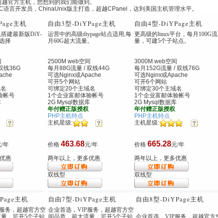
超越官方主机，您想到的我们能做到。
核C语言开发员，ChinaUnix版主打造，超越CPanel，达到美国主机管理水平。
YPage主机
自由3型
-DiYPage主机
自由4型
-DiYPage主机
,搭建最新版DiY-
运营中的高级diypage站点适用,每
更高级的linux平台，每月100G流
值选择
月60G超大流量。
量，可建5个子站点。
间
2500M web空间
3000M web空间
双线36G
每月88G流量 / 双线44G
每月152G流量 / 双线76G
ache
可选Nginx
或Apache
可选Nginx
或Apache
可开5个网站
可开6个网站
域名
可绑定20个主域名
可绑定30个主域名
验帐号
1个企业富邮体验帐号
1个企业富邮体验帐号
库
2G Mysql数据库
2G Mysql数据库
年付赠正版授权
年付赠正版授权
PHP主机特点
PHP主机特点
主机星级:
主机星级:
463.68
665.28
/年
价格
元/年
价格
元/年
优惠
两年以上，更多优惠
两年以上，更多优惠
双线型
双线型
YPage主机
自由7型
-DiYPage主机
自由8型
-DiYPage主机
P服务，超越官方空
企业首选，VIP服务，超越官方空
量，可开5个子站
间品质，超大流量，可开5个子站
企业首选，VIP服务，超越官方