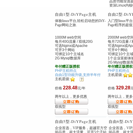
品质功能全面
资深Linux内
自由1型
-DiYPage主机
自由2型
-Di
体验linux平台,轻松启动您的DiY-
入门型linux平台
Page网站之旅.
Page程序的超
1000M web空间
2000M web空
每月40G流量 / 双线20G
每月72G流量 / 
可选Nginx
或Apache
可选Nginx
或Ap
可开3个网站
可开4个网站
可绑定10个主域名
可绑定10个主
2G Mysql数据库
1个企业富邮体
2G Mysql数据
年付赠正版授权
年付赠正版授权
PHP主机特点
PHP主机特点
自由1型功能升级,支持半年付
主机星级:
主机星级:
228.48
329.28
价格
元/年
价格
元
两年以上，更多优惠
两年以上，更多
双线型
双线型
自由5型
-DiYPage主机
自由6型
-Di
企业首选，VIP服务，超越官方空
企业首选，VI
间品质，超大流量，可开5个子站
间品质，超大流