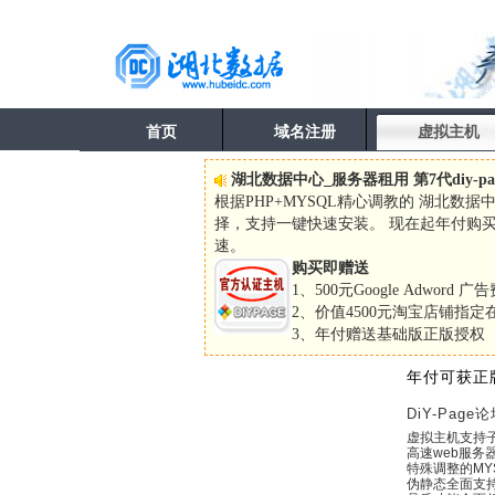
首页
域名注册
虚拟主机
湖北数据中心_服务器租用 第7代diy-p
根据PHP+MYSQL精心调教的 湖北数据中
择，支持一键快速安装。 现在起年付购买Di
速。
购买即赠送
1、500元Google Adword 广
2、价值4500元淘宝店铺指
3、年付赠送基础版正版授权
年付可获正版
DiY-Pag
虚拟主机支持
高速web服务
特殊调整的MY
伪静态全面支持 