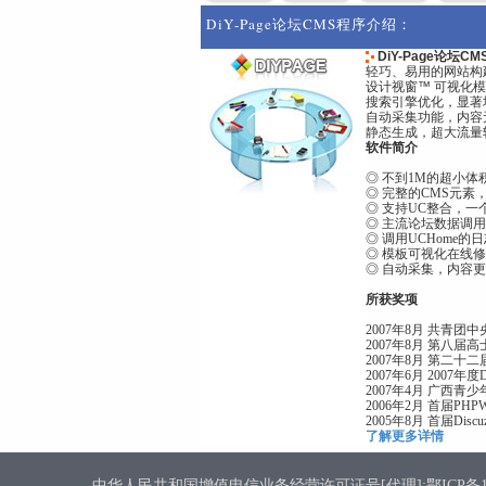
DiY-Page论坛CMS程序介绍：
DiY-Page论坛
轻巧、易用的网站构
设计视窗™ 可视化
搜索引擎优化，显著
自动采集功能，内容
静态生成，超大流量
软件简介
◎ 不到1M的超小体
◎ 完整的CMS元素
◎ 支持UC整合，一
◎ 主流论坛数据调
◎ 调用UCHome
◎ 模板可视化在线
◎ 自动采集，内容
所获奖项
2007年8月 共青
2007年8月 第八
2007年8月 第二
2007年6月 2007年
2007年4月 广西
2006年2月 首届PH
2005年8月 首届Di
了解更多详情
中华人民共和国增值电信业务经营许可证号[代理]:鄂ICP备1800