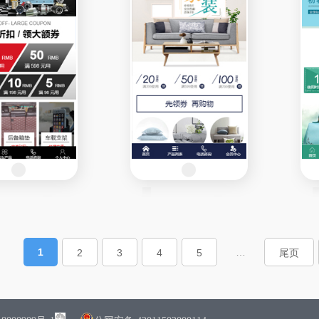
1
…
2
3
4
5
尾页