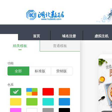
首页
域名注册
虚拟主机
精美模板
普通模板
功能
全部
标准版
营销版
色系
全
部