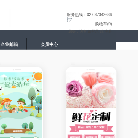
服务热线：027-87342636
购物车(
0
)
您好，访客
请登录
或
注册
企业邮箱
会员中心