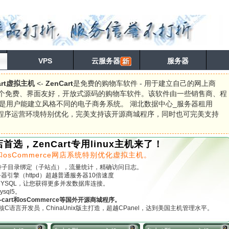
VPS
云服务器
服务器
rt虚拟主机
<-
ZenCart
是免费的购物车软件 - 用于建立自己的网上商
个免费、界面友好，开放式源码的购物车软件。该软件由一些销售商、程
是用户能建立风格不同的电子商务系统。 湖北数据中心_服务器租用
程序运营环境特别优化，完美支持该开源商城程序，同时也可完美支持
首选，ZenCart专用linux主机来了！
rt和osCommerce网店系统特别优化虚拟主机。
持子目录绑定（子站点），流量统计，精确访问日志。
务器引擎（httpd）超越普通服务器10倍速度
YSQL，让您获得更多并发数据库连接。
ysql5。
-cart和osCommerce等国外开源商城程序。
内核C语言开发员，ChinaUnix版主打造，超越CPanel，达到美国主机管理水平。