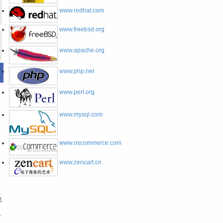
www.redhat.com
www.freebsd.org
www.apache.org
www.php.net
www.perl.org
www.mysql.com
www.oscommerce.com
www.zencart.cn
统
方