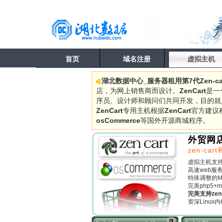
首页
域名注册
虚拟主机
湖北数据中心_服务器租用第7代Zen-ca
店，为网上销售商而设计。
ZenCart
是一
序员、设计师和顾问们共同开发，目的就
ZenCart
专用主机根据
ZenCart
官方建议
osCommerce
等国外开源商城程序。
外贸网店
zen-ca
虚拟主机支
高速web服
特殊调整的M
完美php5+m
完美支持zen
资深Linux