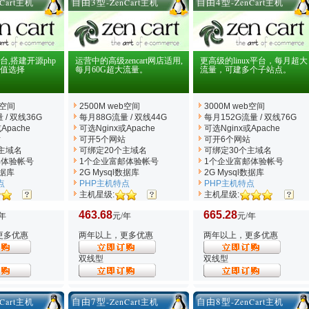
自由3型
自由4型
nCart主机
-ZenCart主机
-ZenCart主机
平台,搭建开源php
运营中的高级zencart网店适用,
更高级的linux平台，每月超大
值选择
每月60G超大流量。
流量，可建多个子站点。
b空间
2500M web空间
3000M web空间
 / 双线36G
每月88G流量 / 双线44G
每月152G流量 / 双线76G
Apache
可选Nginx
或Apache
可选Nginx
或Apache
站
可开5个网站
可开6个网站
主域名
可绑定20个主域名
可绑定30个主域名
邮体验帐号
1个企业富邮体验帐号
1个企业富邮体验帐号
数据库
2G Mysql数据库
2G Mysql数据库
点
PHP主机特点
PHP主机特点
主机星级:
主机星级:
463.68
665.28
年
元/年
元/年
更多优惠
两年以上，更多优惠
两年以上，更多优惠
双线型
双线型
自由7型
自由8型
nCart主机
-ZenCart主机
-ZenCart主机