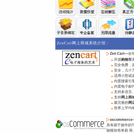
ZenCart网上商城系统介绍：
Zen Cart—
全
开源
购物车
完全免费，
安全，几十
适用小型或
内置搜索引
内置电子邮
支持多语言
支持
网上商
最完善的
网
世界上平均每
oscommerce
具有易于操作的
能模块简单易 用、