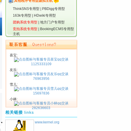
其他程序专用型虚拟主机
ThinkSNS专用型
|
PBDigg专用型
163k专用型
|
HDwiki专用型
团购系统专用型
|
地方门户专用型
竞拍系统专用型
|
BookingECMS专用型
主机
喜宝:
1125333109
友乐:
76963956
雪儿:
15697836
小林:
282636603
相关链接
links
www.kernel.org