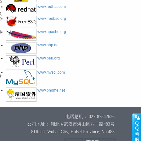
站
www.redhat.com
系
的
www.freebsd.org
优
www.apache.org
www.php.net
www.perl.org
www.mysql.com
看
www.phome.net
电话总机： 027-87342636
公司地址： 湖北省武汉市洪山区八一路483号
81Road, Wuhan City, HuBei Province, No.483