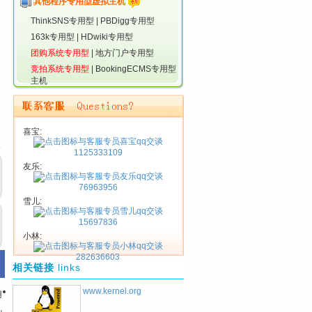
其他程序专用型虚拟主机
ThinkSNS专用型
|
PBDigg专用型
163k专用型
|
HDwiki专用型
团购系统专用型
|
地方门户专用型
竞拍系统专用型
|
BookingECMS专用型
主机
喜宝:
1125333109
友乐:
76963956
雪儿:
15697836
小林:
282636603
相关链接
links
www.kernel.org
用