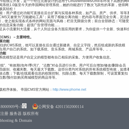
独立开发，是一个经过完善设计的适用于Linux/windows/Unix等环境下高效的网
闻系统1.0版至今天的帝国网站管理系统，她的功能进行了数次飞跃性的革新，使得网
极其轻松！
能：用户通过此功能可直接在后台扩展与实现各种系统，如产品、房产、供求、等等
CMS又被誉为“万能建站工具”；采用了模板分离功能：把内容与界面完全分离，灵活
签，使之能实现各式各样的网站页面与风格；栏目无限级分类；前台全部静态：可随受
信息采集功能；超强广告管理功能......
足从小流量到大流量，从个人到企业各方面应用的要求，为你提供一个全新、快速和
ECMS）－主要特性。
展功能
以往的CMS系统，他可以直接在后台通过新建表、自定义字段，然后组成新的系统模
合用户自己的系统。如下载系统、音乐系统、商城系统、产品库等等。。。
功能
系统模型还是用户自定义的模型都有自己相应的采集。方便用户收集信息。
组”、“有效期(包年/季/月)”、“点数”对会员进行分类。用户可后台增加/修改/删除会员
员级别、收藏夹数、每天最大下载数。这些分类均对系统的所有系统模型有效，如查
除点数；下载/在线观看信息的权限控制、扣除点数、每天下载数限制，可设置重复扣
点数/预付款购买商城模型的商品等等。
载程序体验。 帝国CMS官方网站：
http://www.phome.net
0909号-1
公网安备 42011502000114
机 域名注册 服务器 版权所有
ebhosting & Domain