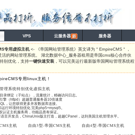
VPS
云服务器
服务器
MS专用虚拟主机
<- 《帝国网站管理系统》英文译为＂EmpireCMS＂，
灵活的网站管理系统。 湖北数据中心_服务器租用是帝国cms核心合作伙
特别优化，支持
一键快速安装
，可以完美运行最新版帝国网站管理系统程
ireCMS专用linux主机！
管理系统特别优化虚拟主机
目录绑定（子站点），流量统计，精确访问日志。
引擎（httpd）超越普通服务器10倍速度
SQL，让您获得更多并发数据库连接。
MS运行环境特别优化 完美php5+mysql5。
授权认证主机服务商，功能品质有保证。
核C语言开发员，ChinaUnix版主打造，超越CPanel，达到美国主机管理水平。
CMS主机
自由3型
-帝国CMS主机
自由4型
-帝国CMS主机