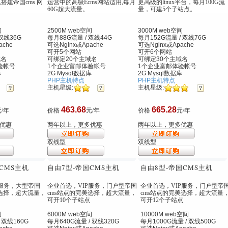
,搭建帝国cms 网
运营中的高级Ecms网站适用,每月
更高级的linux平台，每月100G流
60G超大流量。
量，可建5个子站点。
间
2500M web空间
3000M web空间
双线36G
每月88G流量 / 双线44G
每月152G流量 / 双线76G
ache
可选Nginx
或Apache
可选Nginx
或Apache
可开5个网站
可开6个网站
域名
可绑定20个主域名
可绑定30个主域名
验帐号
1个企业富邮体验帐号
1个企业富邮体验帐号
库
2G Mysql数据库
2G Mysql数据库
PHP主机特点
PHP主机特点
主机星级:
主机星级:
463.68
665.28
/年
价格
元/年
价格
元/年
优惠
两年以上，更多优惠
两年以上，更多优惠
双线型
双线型
CMS主机
自由7型
-帝国CMS主机
自由8型
-帝国CMS主机
P服务，大型帝国
企业首选，VIP服务，门户型帝国
企业首选，VIP服务，门户型帝
美选择，超大流量，
cms站点的完美选择，超大流量，
cms站点的完美选择，超大流量
可开10个子站点
可开12个子站点
间
6000M web空间
10000M web空间
 双线160G
每月640G流量 / 双线320G
每月1000G流量 / 双线500G