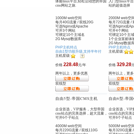
体验linux平台,轻松启动您的帝国
入门型linux平台
cms网站之旅.
站的超值选择
1000M web空间
2000M web空
每月40G流量 / 双线20G
每月72G流量 / 
可选Nginx
或Apache
可选Nginx
或Ap
可开3个网站
可开4个网站
可绑定10个主域名
可绑定10个主
2G Mysql数据库
1个企业富邮体
2G Mysql数据
PHP主机特点
PHP主机特点
自由1型功能升级,支持半年付
主机星级:
主机星级:
228.48
329.28
价格
元/年
价格
元
两年以上，更多优惠
两年以上，更多
双线型
双线型
自由5型
-帝国CMS主机
自由6型
-帝国
企业首选，VIP服务，大型帝国
企业首选，VI
cms站点的完美选择，超大流量，
cms站点的完
可开6个子站点
可开8个子站点
4000M web空间
5000M web空
每月220G流量 / 双线110G
每月320G流量 /