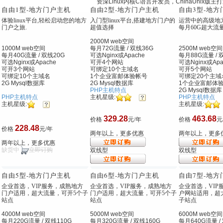
资深Linux内核C语言开发员，ChinaUnix版
自由1型
-地方门户主机
自由2型
-地方门户主机
自由3型
-地方
体验linux平台,轻松启动您的地方
入门型linux平台,搭建地方门户的
运营中的高级地
门户之旅.
超值选择
每月60G超大流
2000M web空间
1000M web空间
每月72G流量 / 双线36G
2500M web空间
每月40G流量 / 双线20G
可选Nginx
或Apache
每月88G流量 / 
可选Nginx
或Apache
可开4个网站
可选Nginx
或Apa
可开3个网站
可绑定10个主域名
可开5个网站
可绑定10个主域名
1个企业富邮体验帐号
可绑定20个主域
2G Mysql数据库
2G Mysql数据库
1个企业富邮体
PHP主机特点
2G Mysql数据库
PHP主机特点
PHP主机特点
主机星级:
主机星级:
主机星级:
329.28
463.68
价格
元/年
价格
元
228.48
价格
元/年
两年以上，更多优惠
两年以上，更多
两年以上，更多优惠
缺货中
立即订购
双线型
双线型
自由5型
-地方门户主机
自由6型
-地方门户主机
自由7型
-地方
企业首选，VIP服务，成熟地方
企业首选，VIP服务，成熟地方
企业首选，VIP
门户适用，超大流量，可开5个子
门户适用，超大流量，可开5个子
户网站适用，超
站点
站点
子站点
4000M web空间
5000M web空间
6000M web空间
每月220G流量 / 双线110G
每月320G流量 / 双线160G
每月640G流量 /