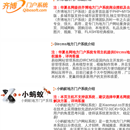
注：华夏名网提供齐博地方门户系统商业授权及去
《齐博地方门户系统》是业界首款基于PHP+MY
版，多城市版支持分城市设置管理员,独立管理信
《齐博地方门户系统》是齐博团队历时一年之久设
专业、强大、易用，是专门为地方门户网站量身设
页、同城网购、团购活动、本地资讯、礼品兑换七
图片、视频、下载、FLASH等经典模块。
Dircms地方门户系统介绍
注：华夏名网地方门户系统专用主机提供Dircm
权服务，详询客服
易创网站管理系统(DIRCMS)是国内自主开发的
容管理系统，具有模型丰富，模板制作简单，并且
密的安全性、系统百分百开放源代码方便功能的扩展，
网站应用平台。目前已被多个大中型网站使用，广泛应
本的发布，更赢得很多新用户的支持和喜爱。
小蚂蚁地方门户系统介绍
注：本页主机不支持该系统，建议选择华夏名网提
解决方案，详询客服
《小蚂蚁地方门户网站系统》是Xiaomayi.c
在技术上采用微软先进的ASP.NET2.0(C#)+SQ
用户的角度思考问题，使得该系统更加强大、稳定
易!
《小蚂蚁地方门户网站系统》是一套为地方门户网
本系统以分类信息、人才招聘、商城频道、商家频
360全景、生活黄页等十大主要功能模块（更多功