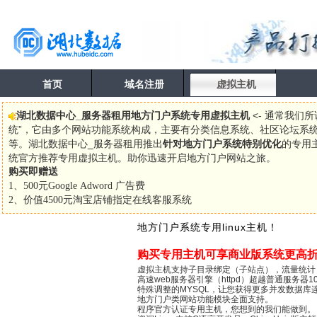
首页
域名注册
虚拟主机
湖北数据中心_服务器租用地方门户系统专用虚拟主机
<- 通常我们
统”，它由多个网站功能系统构成，主要有分类信息系统、社区论坛系
等。湖北数据中心_服务器租用推出
针对地方门户系统特别优化
的专用主
统官方推荐专用虚拟主机。助你迅速开启地方门户网站之旅。
购买即赠送
1、500元Google Adword 广告费
2、价值4500元淘宝店铺指定在线客服系统
地方门户系统专用linux主机！
购买专用主机可享商业版系统更高
虚拟主机支持子目录绑定（子站点），流量统计
高速web服务器引擎（httpd）超越普通服务器1
特殊调整的MYSQL，让您获得更多并发数据库
地方门户类网站功能模块全面支持。
程序官方认证专用主机，您想到的我们能做到。