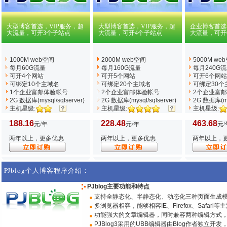
大型博客首选，VIP服务，超
大型博客首选，VIP服务，超
企业博客首选
大流量，可开3个子站点
大流量，可开4个子站点
大流量，可开
1000M web空间
2000M web空间
5000M we
每月60G流量
每月160G流量
每月240G
可开4个网站
可开5个网站
可开6个网站
可绑定10个主域名
可绑定20个主域名
可绑定30个
1个企业富邮体验帐号
2个企业富邮体验帐号
2个企业富
2G 数据库(mysql/sqlserver)
2G 数据库(mysql/sqlserver)
2G 数据库(mys
主机星级:
主机星级:
主机星级:
188.16
228.48
463.68
元/年
元/年
元/
两年以上，更多优惠
两年以上，更多优惠
两年以上，
PJblog个人博客程序介绍：
PJblog主要功能和特点
支持全静态化、半静态化、动态化三种页面生成
多浏览器相容，能够相容IE、Firefox、Safari
功能强大的文章编辑器，同时兼容两种编辑方式，在线
PJBlog3采用的UBB编辑器由Blog作者独立开