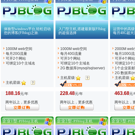
体验型windows平台,轻松启动
入门型主机,搭建最新版PJblog
运营中的高级
您的博客(PJblog)之旅.
的超值选择
每月40G超大
1000M web空间
1000M web空间
2000M we
每月20G流量
每月40G流量
每月100G
可开2个网站
可开3个网站
可开4个网站
可绑定10个主域名
可绑定10个主域名
可绑定10个
2G 数据库(mysql/sqlserver)
1个企业富
2G 数据库(mys
主机星级:
主机星级:
主机星级:
188.16
228.48
463.68
元/年
元/年
元/
两年以上，更多优惠
两年以上，更多优惠
两年以上，
企业1型
企业2型
企业3型
-PJblog主机
-PJblog主机
-PJ