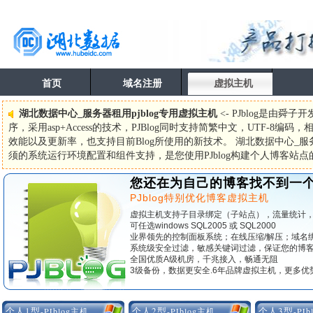
首页
域名注册
虚拟主机
湖北数据中心_服务器租用pjblog专用虚拟主机
<- PJblog是由
序，采用asp+Access的技术，PJBlog同时支持简繁中文，UTF-8编码
效能以及更新率，也支持目前Blog所使用的新技术。 湖北数据中心_服务器租
须的系统运行环境配置和组件支持，是您使用PJblog构建个人博客站
您还在为自己的博客找不到一个
PJblog特别优化博客虚拟主机
虚拟主机支持子目录绑定（子站点），流量统计
可任选windows SQL2005 或 SQL2000
业界领先的控制面板系统；在线压缩/解压；域名绑
系统级安全过滤，敏感关键词过滤，保证您的博
全国优质A级机房，千兆接入，畅通无阻
3级备份，数据更安全.6年品牌虚拟主机，更多优
个人1型
个人2型
个人3型
-PJblog主机
-PJblog主机
-PJ