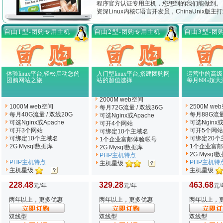
程序官方认证专用主机，您想到的我们能做到。
资深Linux内核C语言开发员，ChinaUnix版
自由1型
自由2型
自由3型
-团购专用主机
-团购专用主机
-团
体验linux平台,轻松启动您的
入门型linux平台,搭建团购网
运营中的高级
团购网站之旅.
站的超值选择
每月60G超大
2000M web空间
1000M web空间
2500M we
每月72G流量 / 双线36G
每月40G流量 / 双线20G
每月88G流量
可选Nginx
或Apache
可选Nginx
或Apache
可选Nginx
或
可开4个网站
可开3个网站
可开5个网站
可绑定10个主域名
可绑定10个主域名
可绑定20个
1个企业富邮体验帐号
2G Mysql数据库
1个企业富
2G Mysql数据库
2G Mysql
PHP主机特点
PHP主机特点
PHP主机特
主机星级:
主机星级:
主机星级:
228.48
329.28
463.68
元/年
元/年
元/
两年以上，更多优惠
两年以上，更多优惠
两年以上，
双线型
双线型
双线型