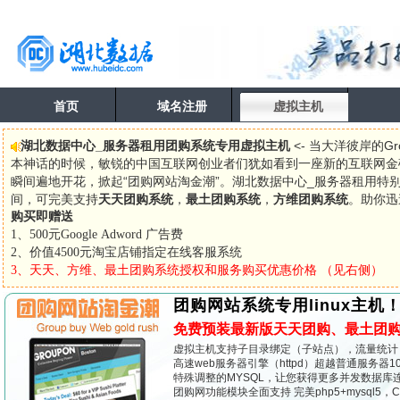
首页
域名注册
虚拟主机
湖北数据中心_服务器租用团购系统专用虚拟主机
<- 当大洋彼岸的G
本神话的时候，敏锐的中国互联网创业者们犹如看到一座新的互联网金
瞬间遍地开花，掀起“团购网站淘金潮”。湖北数据中心_服务器租用特
间，可完美支持
天天团购系统
，
最土团购系统
，
方维团购系统
。助你迅
购买即赠送
1、500元Google Adword 广告费
2、价值4500元淘宝店铺指定在线客服系统
3、天天、方维、最土团购系统授权和服务购买优惠价格 （见右侧）
团购网站系统专用linux主机
免费预装最新版
天天团购
、最土团
虚拟主机支持子目录绑定（子站点），流量统计
高速web服务器引擎（httpd）超越普通服务器1
特殊调整的MYSQL，让您获得更多并发数据库
团购网功能模块全面支持 完美php5+mysql5，CG