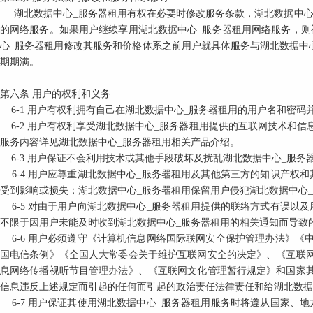
湖北数据中心_服务器租用有权在必要时修改服务条款，湖北数据中
的网络服务。如果用户继续享用湖北数据中心_服务器租用网络服务，则
心_服务器租用修改其服务和价格体系之前用户就具体服务与湖北数据中
期期满。
第六条
用户的权利和义务
6-1
用户有权利拥有自己在湖北数据中心_服务器租用的用户名和密码
6-2
用户有权利享受湖北数据中心_服务器租用提供的互联网技术和信
服务内容详见湖北数据中心_服务器租用相关产品介绍。
6-3
用户保证不会利用技术或其他手段破坏及扰乱湖北数据中心_服务
6-4
用户应尊重湖北数据中心_服务器租用及其他第三方的知识产权和
受到影响或损失；湖北数据中心_服务器租用保留用户侵犯湖北数据中心
6-5
对由于用户向湖北数据中心_服务器租用提供的联络方式有误以及
不限于因用户未能及时收到湖北数据中心_服务器租用的相关通知而导致
6-6
用户必须遵守《计算机信息网络国际联网安全保护管理办法》《
国电信条例》《全国人大常委会关于维护互联网安全的决定》、《互联
息网络传播视听节目管理办法》、《互联网文化管理暂行规定》和国家
信息违反上述规定而引起的任何而引起的政治责任法律责任和给湖北数据
6-7
用户保证其使用湖北数据中心_服务器租用服务时将遵从国家、地