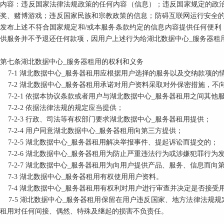
内容：违反国家法律法规政策的任何内容（信息）；违反国家规定的政
奖、赌博游戏；违反国家民族和宗教政策的信息；防碍互联网运行安全
发布上述不符合国家规定和
/
或本服务条款约定的信息内容提供任何便利
供服务并不予退还任何款项，因用户上述行为给湖北数据中心_服务器租
第七条湖北数据中心_服务器租用的权利和义务
7-1
湖北数据中心_服务器租用应根据用户选择的服务以及交纳款项的
7-2
湖北数据中心_服务器租用承诺对用户资料采取对外保密措施，不
7-2-1
依据本协议条款或者用户与湖北数据中心_服务器租用之间其他
7-2-2
依据法律法规的规定应当提供；
7-2-3
行政、司法等有权部门要求湖北数据中心_服务器租用提供；
7-2-4
用户同意湖北数据中心_服务器租用向第三方提供；
7-2-5
湖北数据中心_服务器租用解决举报事件、提起诉讼而提交的；
7-2-6
湖北数据中心_服务器租用为防止严重违法行为或涉嫌犯罪行为
7-2-7
湖北数据中心_服务器租用为向用户提供产品、服务、信息而向
7-3
湖北数据中心_服务器租用有权使用用户资料。
7-4
湖北数据中心_服务器租用有权利对用户进行审查并决定是否接受
7-5
湖北数据中心_服务器租用保留在用户违反国家、地方法律法规规
租用对任何间接、偶然、特殊及继起的损害不负责任。