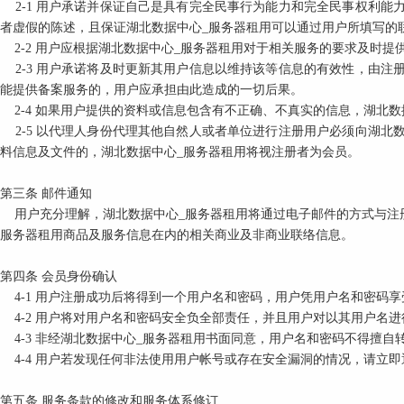
2-1
用户承诺并保证自己是具有完全民事行为能力和完全民事权利能
者虚假的陈述，且保证湖北数据中心_服务器租用可以通过用户所填写的
2-2
用户应根据湖北数据中心_服务器租用对于相关服务的要求及时提
2-3
用户承诺将及时更新其用户信息以维持该等信息的有效性，由注
能提供备案服务的，用户应承担由此造成的一切后果。
2-4
如果用户提供的资料或信息包含有不正确、不真实的信息，湖北数
2-5
以代理人身份代理其他自然人或者单位进行注册用户必须向湖北数
料信息及文件的，湖北数据中心_服务器租用将视注册者为会员。
第三条
邮件通知
用户充分理解，湖北数据中心_服务器租用将通过电子邮件的方式与注
服务器租用商品及服务信息在内的相关商业及非商业联络信息。
第四条
会员身份确认
4-1
用户注册成功后将得到一个用户名和密码，用户凭用户名和密码享
4-2
用户将对用户名和密码安全负全部责任，并且用户对以其用户名进
4-3
非经湖北数据中心_服务器租用书面同意，用户名和密码不得擅自
4-4
用户若发现任何非法使用用户帐号或存在安全漏洞的情况，请立即
第五条
服务条款的修改和服务体系修订