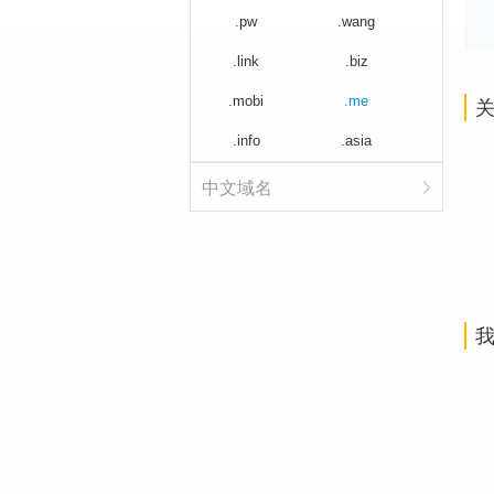
.pw
.wang
.link
.biz
.mobi
.me
关
.info
.asia
中文域名