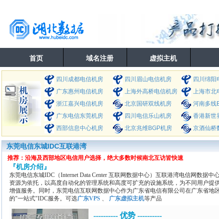
首页
域名注册
虚拟主机
四川成都电信机房
四川眉山电信机房
四川绵阳
广东惠州电信机房
上海外高桥电信机房
上海市北
浙江嘉兴电信机房
北京国研双线机房
河南多线
广东电信东莞机房
四川电信乐山机房
香港新世
西部信息中心机房
北京兆维BGP机房
京酒仙桥
东莞电信东城IDC互联港湾
推荐：沿海及西部地区电信用户选择，绝大多数时候南北互访皆快速
『机房介绍』
东莞电信东城IDC（Internet Data Center 互联网数据中心）互联港湾电
资源为依托，以高度自动化的管理系统和高度可扩充的设施系统，为不同用户提
增值服务。同时，东莞电信互联网数据中心作为广东省电信有限公司在广东省地
的"一站式"IDC服务。可选
广东VPS
、
广东虚拟主机
等产品
---------- 优势 ----------