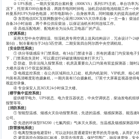
② UPS系统，一期共安装四台索科曼（800KVA）系列UPS主机，单台功率为2
况下，托管满3500台服务器，两路市电同时掉电，油机启动前电池组能工作一小时
科曼系列UPS为绿色电源，对市电影响小，自身效率高，同时能极大的提高油机
③ 东莞电信IDC互联网数据中心采用1200KVA大功率后备（一主一备）柴油自
自备24小时油箱，两个单位供应柴油，以保证油机长时间连续工作。
④ 高低压配电柜、配电柜全为汕头红卫电器厂的产品。
［空调系统］
采用大型中央空调恒温、恒湿机房专用空调上送风结构设计，冗余设计7×2
装6台，制冷量相当于24台5匹空调。二期安装四台阿尔西中央空调机组。
［安全防范系统］
① 供分等级感应卡门禁系统。有14台门禁读卡器；所有的通道门均安装电子
下，门禁系统失灵时，可以通过打碎破玻璃按钮来打开大门。
② 防盗、防非法闯入报警系统：机房及重要出入口均装有双监探测器；随时
大楼共设有15个双监探测器。
③ 电视监控系统：在公共区域和出入口处、机房内机架间、VIP机房、核心
均装有高清晰度彩色摄象机，一期共装有15台摄象机。17英寸大屏幕监视器使得每
视监控录像。
④ 专业保安人员365天24小时保卫大楼。
［楼宇集中监控系统］
提供楼宇电力、UPS状态、电力变压器状态，中央空调状态，柴油发电机组
报警等等。
［消防系统］
① 智能型温感、烟感火灾自动报警系统，先进的温感、烟感探测器。能迅速
公司。
② 先进的环保型FM200（七氟丙烷）气体灭火系统。当温感及烟感探测器同
［防雷接地系统］
① 电离型预放电避雷针，可以达到比普通避雷针更早的先导放电，从而扩大
② 避雷器符合国际IEC标准，防雷击强度高，保护范围广，响应速度快，安