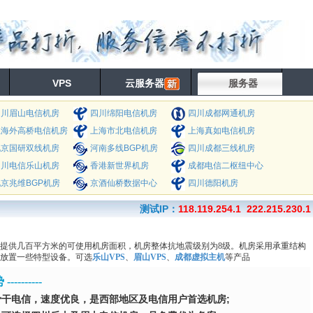
VPS
云服务器
服务器
四川眉山电信机房
四川绵阳电信机房
四川成都网通机房
上海外高桥电信机房
上海市北电信机房
上海真如电信机房
北京国研双线机房
河南多线BGP机房
四川成都三线机房
四川电信乐山机房
香港新世界机房
成都电信二枢纽中心
京兆维BGP机房
京酒仙桥数据中心
四川德阳机房
测试IP：
118.119.254.1 222.215.230.1
提供几百平方米的可使用机房面积，机房整体抗地震级别为8级。机房采用承重结构
户放置一些特型设备。可选
乐山VPS
、
眉山VPS
、
成都虚拟主机
等产品
 ----------
骨干电信，速度优良，是西部地区及电信用户首选机房;