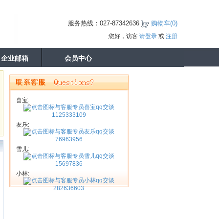
服务热线：027-87342636
购物车(
0
)
您好，访客
请登录
或
注册
企业邮箱
会员中心
喜宝:
1125333109
友乐:
76963956
雪儿:
15697836
小林:
282636603