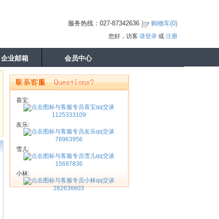
服务热线：027-87342636
购物车(
0
)
您好，访客
请登录
或
注册
企业邮箱
会员中心
喜宝:
1125333109
友乐:
76963956
雪儿:
15697836
小林:
282636603