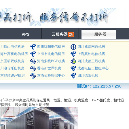
VPS
云服务器
服务器
四川眉山电信机房
四川绵阳电信机房
四川成都网通机房
上海外高桥电信机房
上海市北电信机房
上海真如电信机房
北京国研双线机房
河南多线BGP机房
四川成都三线机房
四川电信乐山机房
香港新世界机房
成都电信二枢纽中心
京兆维BGP机房
京酒仙桥数据中心
四川德阳机房
测试IP：122.225.57.250
斤/平方米中央空调系统保证通风、恒温、恒湿。机房温度：15-25摄氏度，相对湿
报警探测头，遇火情时系统自动报警。